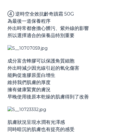
④ 逆時空全效抗齡奇蹟霜 50G
為最後一道保養程序
外出時常都會擔心髒污、紫外線的影響
所以選擇適合的保養品特別重要
成分富含蜂膠可以保護角質細胞
外出時減少因光線引起的氧化傷害
能夠促進膠原蛋白增生
維持我們肌膚的厚度
擁有健康緊實的膚況
早晚使用後原本乾燥的肌膚得到了改善
肌膚狀況呈現水潤有光澤感
同時暗沉的肌膚也有提亮的感受