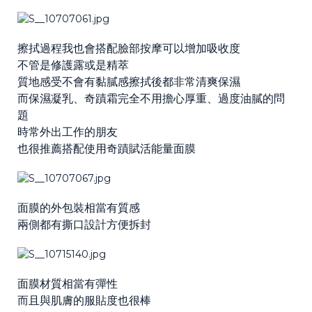
擦拭過程我也會搭配臉部按摩可以增加吸收度
不管是修護露或是精萃
質地感受不會有黏膩感擦拭後都非常清爽保濕
而保濕凝乳、奇蹟霜完全不用擔心厚重、過度油膩的問
題
時常外出工作的朋友
也很推薦搭配使用奇蹟賦活能量面膜
面膜的外包裝相當有質感
兩側都有撕口設計方便拆封
面膜材質相當有彈性
而且與肌膚的服貼度也很棒