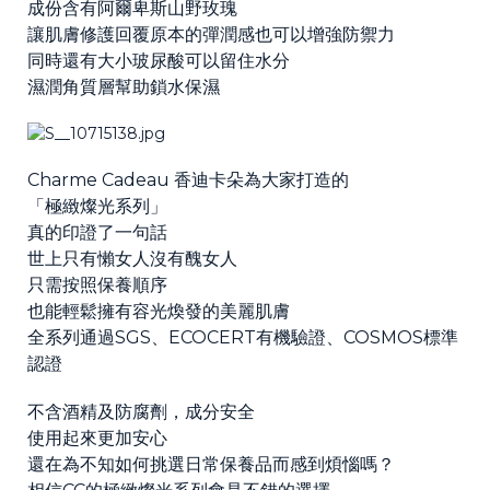
成份含有阿爾卑斯山野玫瑰
讓肌膚修護回覆原本的彈潤感也可以增強防禦力
同時還有大小玻尿酸可以留住水分
濕潤角質層幫助鎖水保濕
Charme Cadeau 香迪卡朵為大家打造的
「極緻燦光系列」
真的印證了一句話
世上只有懶女人沒有醜女人
只需按照保養順序
也能輕鬆擁有容光煥發的美麗肌膚
全系列通過SGS、ECOCERT有機驗證、COSMOS標準
認證
不含酒精及防腐劑，成分安全
使用起來更加安心
還在為不知如何挑選日常保養品而感到煩惱嗎？